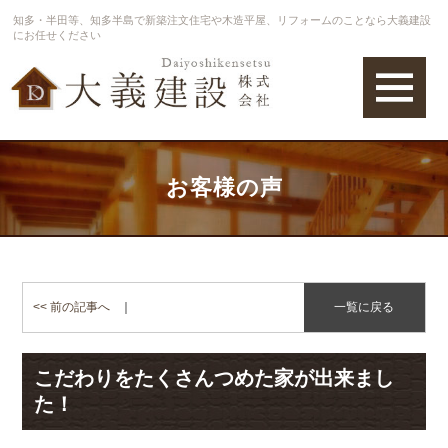
知多・半田等、知多半島で新築注文住宅や木造平屋、リフォームのことなら大義建設
にお任せください
お客様の声
<< 前の記事へ
｜
一覧に戻る
こだわりをたくさんつめた家が出来まし
た！