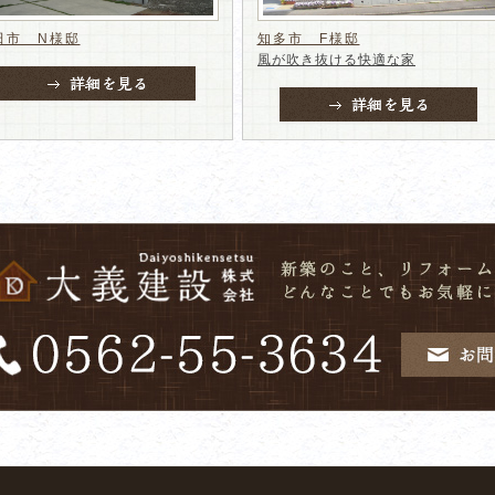
田市 N様邸
知多市 F様邸
風が吹き抜ける快適な家