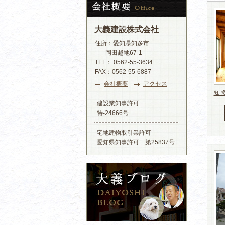
大義建設株式会社
住所：愛知県知多市
岡田越地67-1
TEL： 0562-55-3634
FAX：0562-55-6887
会社概要
アクセス
知
建設業知事許可
特-24666号
宅地建物取引業許可
愛知県知事許可 第25837号